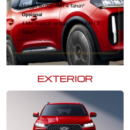
Hingga 60.000 KM / 4 Tahun*
Opsional
4 Mio Support hingga 30.000 KM / 3
Tahun*
*syarat dan ketentuan berlaku
EXTERIOR