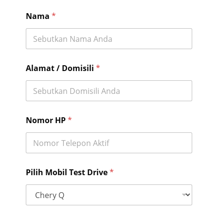
Nama
*
&
Alamat / Domisili
*
P
i
l
i
h
N
Nomor HP
*
o
m
o
r
Pilih Mobil Test Drive
*